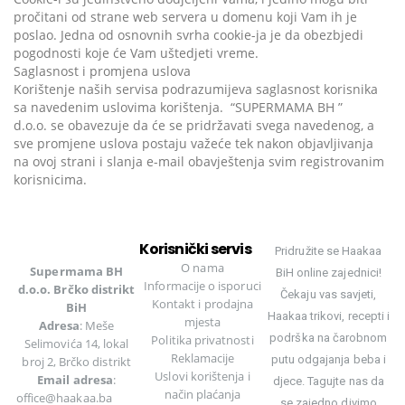
pročitani od strane web servera u domenu koji Vam ih je
poslao. Jedna od osnovnih svrha cookie-ja je da obezbjedi
pogodnosti koje će Vam uštedjeti vreme.
Saglasnost i promjena uslova
Korištenje naših servisa podrazumijeva saglasnost korisnika
sa navedenim uslovima korištenja. “SUPERMAMA BH ”
d.o.o. se obavezuje da će se pridržavati svega navedenog, a
sve promjene uslova postaju važeće tek nakon objavljivanja
na ovoj strani i slanja e-mail obavještenja svim registrovanim
korisnicima.
Korisnički servis
Pridružite se Haakaa
O nama
Supermama BH
BiH online zajednici!
Informacije o isporuci
d.o.o. Brčko distrikt
Čekaju vas savjeti,
Kontakt i prodajna
BiH
Haakaa trikovi, recepti i
mjesta
Adresa
: Meše
podrška na čarobnom
Politika privatnosti
Selimovića 14, lokal
Reklamacije
putu odgajanja beba i
broj 2, Brčko distrikt
Uslovi korištenja
i
Email adresa
:
djece. Tagujte nas da
način plaćanja
office@haakaa.ba
se zajedno divimo