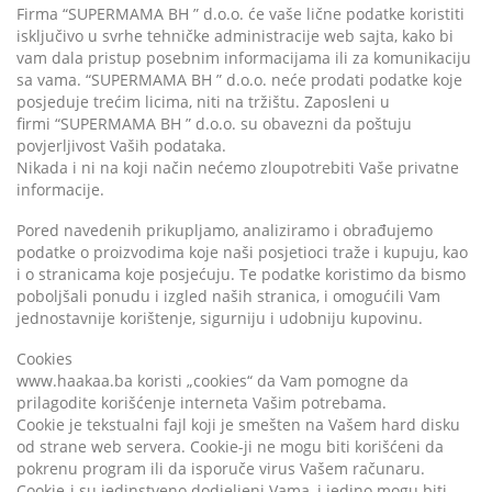
Firma “SUPERMAMA BH ” d.o.o. će vaše lične podatke koristiti
isključivo u svrhe tehničke administracije web sajta, kako bi
vam dala pristup posebnim informacijama ili za komunikaciju
sa vama. “SUPERMAMA BH ” d.o.o. neće prodati podatke koje
posjeduje trećim licima, niti na tržištu. Zaposleni u
firmi “SUPERMAMA BH ” d.o.o. su obavezni da poštuju
povjerljivost Vaših podataka.
Nikada i ni na koji način nećemo zloupotrebiti Vaše privatne
informacije.
Pored navedenih prikupljamo, analiziramo i obrađujemo
podatke o proizvodima koje naši posjetioci traže i kupuju, kao
i o stranicama koje posjećuju. Te podatke koristimo da bismo
poboljšali ponudu i izgled naših stranica, i omogućili Vam
jednostavnije korištenje, sigurniju i udobniju kupovinu.
Cookies
www.haakaa.ba koristi „cookies“ da Vam pomogne da
prilagodite korišćenje interneta Vašim potrebama.
Cookie je tekstualni fajl koji je smešten na Vašem hard disku
od strane web servera. Cookie-ji ne mogu biti korišćeni da
pokrenu program ili da isporuče virus Vašem računaru.
Cookie-i su jedinstveno dodjeljeni Vama, i jedino mogu biti