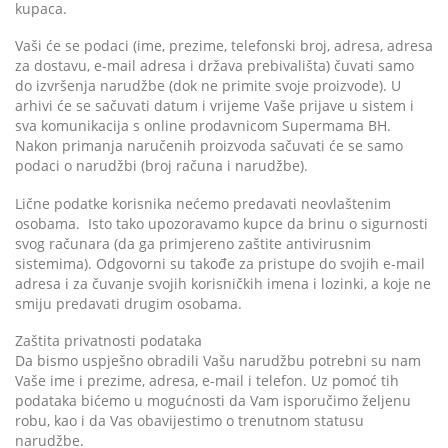
kupaca.
Vaši će se podaci (ime, prezime, telefonski broj, adresa, adresa
za dostavu, e-mail adresa i država prebivališta) čuvati samo
do izvršenja narudžbe (dok ne primite svoje proizvode). U
arhivi će se sačuvati datum i vrijeme Vaše prijave u sistem i
sva komunikacija s online prodavnicom Supermama BH.
Nakon primanja naručenih proizvoda sačuvati će se samo
podaci o narudžbi (broj računa i narudžbe).
Lične podatke korisnika nećemo predavati neovlaštenim
osobama. Isto tako upozoravamo kupce da brinu o sigurnosti
svog računara (da ga primjereno zaštite antivirusnim
sistemima). Odgovorni su takođe za pristupe do svojih e-mail
adresa i za čuvanje svojih korisničkih imena i lozinki, a koje ne
smiju predavati drugim osobama.
Zaštita privatnosti podataka
Da bismo uspješno obradili Vašu narudžbu potrebni su nam
Vaše ime i prezime, adresa, e-mail i telefon. Uz pomoć tih
podataka bićemo u mogućnosti da Vam isporučimo željenu
robu, kao i da Vas obavijestimo o trenutnom statusu
narudžbe.