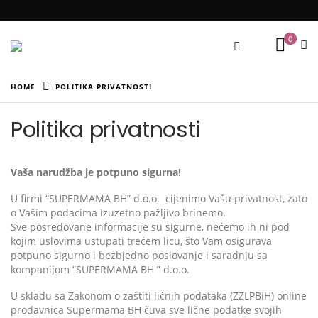
0
HOME
POLITIKA PRIVATNOSTI
Politika privatnosti
Vaša narudžba je potpuno sigurna!
U firmi “SUPERMAMA BH” d.o.o. cijenimo Vašu privatnost, zato
o Vašim podacima izuzetno pažljivo brinemo.
Sve posredovane informacije su sigurne, nećemo ih ni pod
kojim uslovima ustupati trećem licu, što Vam osigurava
potpuno sigurno i bezbjedno poslovanje i saradnju sa
kompanijom “SUPERMAMA BH ” d.o.o.
U skladu sa Zakonom o zaštiti ličnih podataka (ZZLPBiH) online
prodavnica Supermama BH čuva sve lične podatke svojih