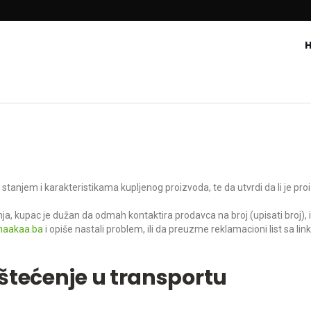
tanjem i karakteristikama kupljenog proizvoda, te da utvrdi da li je pr
enja, kupac je dužan da odmah kontaktira prodavca na broj (upisati broj), 
haakaa.ba
i opiše nastali problem, ili da preuzme reklamacioni list sa lin
štećenje u transportu