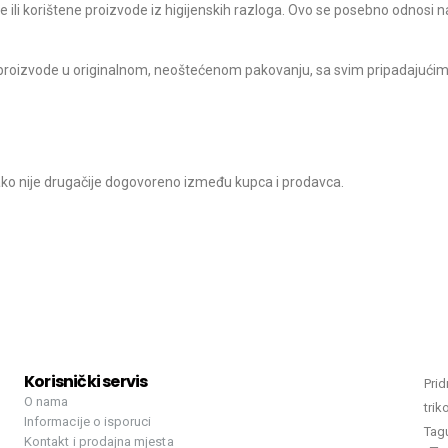
ili korištene proizvode iz higijenskih razloga. Ovo se posebno odnosi n
 proizvode u originalnom, neoštećenom pakovanju, sa svim pripadajućim
ako nije drugačije dogovoreno između kupca i prodavca.
Korisnički servis
Prid
O nama
trik
Informacije o isporuci
Tag
Kontakt i prodajna mjesta