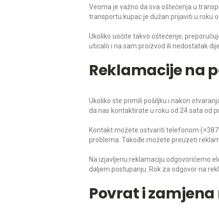
Veoma je važno da sva oštećenja u transpor
transportu kupac je dužan prijaviti u roku 
Ukoliko uočite takvo oštećenje, preporučuje
uticalo i na sam proizvod ili nedostatak dije
Reklamacije na p
Ukoliko ste primili pošiljku i nakon otvara
da nas kontaktirate u roku od 24 sata od pr
Kontakt možete ostvariti telefonom (+387 
problema. Takođe možete preuzeti reklamaci
Na izjavljenu reklamaciju odgovorićemo ele
daljem postupanju. Rok za odgovor na rekl
Povrat i zamjena