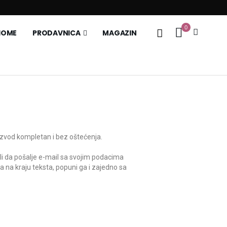
0
HOME
PRODAVNICA
MAGAZIN
oizvod kompletan i bez oštećenja.
ili da pošalje e-mail sa svojim podacima
ka na kraju teksta, popuni ga i zajedno sa