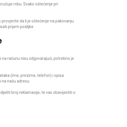
oručuje robu. Svako oštećenje pri
 provjerite da li je oštećenje na pakovanju
sati prijem pošiljke.
e
ci na računu nisu odgovarajući, potrebno je
ataka (ime, prezime, telefon) i opisa
i na našu adresu.
iti broj reklamacije, te vas obavijestiti o