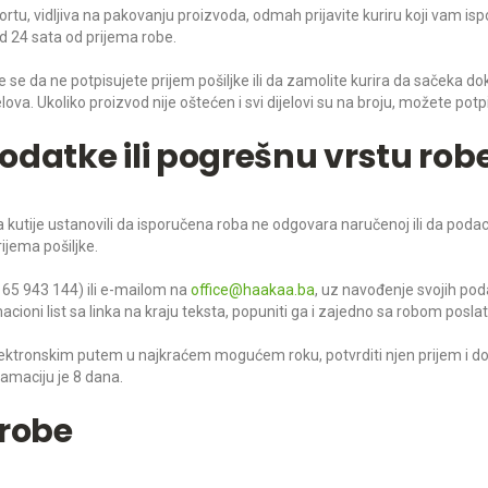
tu, vidljiva na pakovanju proizvoda, odmah prijavite kuriru koji vam isp
od 24 sata od prijema robe.
 se da ne potpisujete prijem pošiljke ili da zamolite kurira da sačeka dok
lova. Ukoliko proizvod nije oštećen i svi dijelovi su na broju, možete potpi
odatke ili pogrešnu vrstu rob
nja kutije ustanovili da isporučena roba ne odgovara naručenoj ili da poda
ijema pošiljke.
65 943 144) ili e-mailom na
office@haakaa.ba
, uz navođenje svojih pod
oni list sa linka na kraju teksta, popuniti ga i zajedno sa robom poslat
ktronskim putem u najkraćem mogućem roku, potvrditi njen prijem i dodijel
amaciju je 8 dana.
 robe