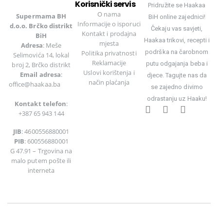
Korisnički servis
Pridružite se Haakaa
O nama
Supermama BH
BiH online zajednici!
Informacije o isporuci
d.o.o. Brčko distrikt
Čekaju vas savjeti,
Kontakt i prodajna
BiH
Haakaa trikovi, recepti i
mjesta
Adresa
: Meše
podrška na čarobnom
Politika privatnosti
Selimovića 14, lokal
Reklamacije
putu odgajanja beba i
broj 2, Brčko distrikt
Uslovi korištenja
i
Email adresa
:
djece. Tagujte nas da
način plaćanja
office@haakaa.ba
se zajedno divimo
odrastanju uz Haaku!
Kontakt telefon
:
+387 65 943 144
JIB
: 4600556880001
PIB
: 600556880001
G 47.91 – Trgovina na
malo putem pošte ili
interneta