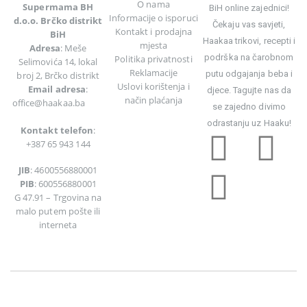
O nama
Supermama BH
BiH online zajednici!
Informacije o isporuci
d.o.o. Brčko distrikt
Čekaju vas savjeti,
Kontakt i prodajna
BiH
Haakaa trikovi, recepti i
mjesta
Adresa
: Meše
podrška na čarobnom
Politika privatnosti
Selimovića 14, lokal
Reklamacije
putu odgajanja beba i
broj 2, Brčko distrikt
Uslovi korištenja
i
Email adresa
:
djece. Tagujte nas da
način plaćanja
office@haakaa.ba
se zajedno divimo
odrastanju uz Haaku!
Kontakt telefon
:
+387 65 943 144
JIB
: 4600556880001
PIB
: 600556880001
G 47.91 – Trgovina na
malo putem pošte ili
interneta