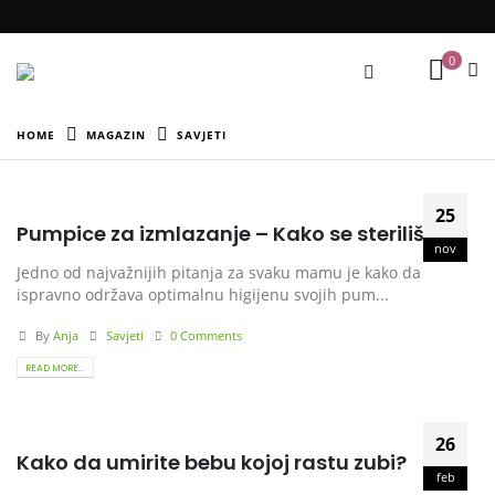
0
HOME
MAGAZIN
SAVJETI
25
Pumpice za izmlazanje – Kako se sterilišu?
nov
Jedno od najvažnijih pitanja za svaku mamu je kako da
ispravno održava optimalnu higijenu svojih pum...
By
Anja
Savjeti
0 Comments
READ MORE...
26
Kako da umirite bebu kojoj rastu zubi?
feb