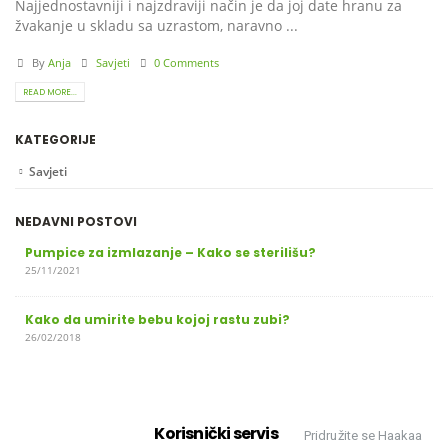
Najjednostavniji i najzdraviji način je da joj date hranu za
žvakanje u skladu sa uzrastom, naravno ...
By
Anja
Savjeti
0 Comments
READ MORE...
KATEGORIJE
Savjeti
NEDAVNI POSTOVI
Pumpice za izmlazanje – Kako se sterilišu?
25/11/2021
Kako da umirite bebu kojoj rastu zubi?
26/02/2018
Korisnički servis
Pridružite se Haakaa