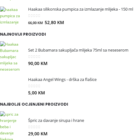
Haakaa silikonska pumpica za izmlazanje mlijeka - 150 ml
0
out of 5
52,80
KM
66,00
KM
NAJNOVIJI PROIZVODI
Set 2 Bubamara sakupljača mlijeka 75ml sa neseserom
0
out of 5
90,00
KM
Haakaa Angel Wings - drška za flašice
0
out of 5
5,00
KM
NAJBOLJE OCJENJENI PROIZVODI
Špric za davanje sirupa i hrane
0
out of 5
29,00
KM