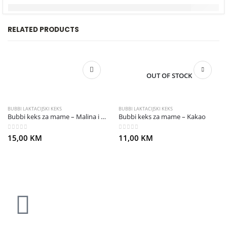
RELATED PRODUCTS
OUT OF STOCK
BUBBI LAKTACIJSKI KEKS
BUBBI LAKTACIJSKI KEKS
Bubbi keks za mame – Malina i bijela čokolada
Bubbi keks za mame – Kakao
0
out of 5
0
out of 5
15,00
KM
11,00
KM