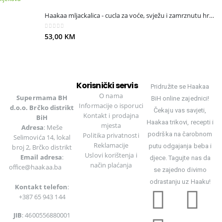
Haakaa mljackalica - cucla za voće, svježu i zamrznutu hranu. Plava.
0
out of 5
53,00
KM
Korisnički servis
Pridružite se Haakaa
O nama
Supermama BH
BiH online zajednici!
Informacije o isporuci
d.o.o. Brčko distrikt
Čekaju vas savjeti,
Kontakt i prodajna
BiH
Haakaa trikovi, recepti i
mjesta
Adresa
: Meše
podrška na čarobnom
Politika privatnosti
Selimovića 14, lokal
Reklamacije
putu odgajanja beba i
broj 2, Brčko distrikt
Uslovi korištenja
i
Email adresa
:
djece. Tagujte nas da
način plaćanja
office@haakaa.ba
se zajedno divimo
odrastanju uz Haaku!
Kontakt telefon
:
+387 65 943 144
JIB
: 4600556880001