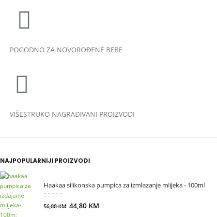
POGODNO ZA NOVOROĐENE BEBE
VIŠESTRUKO NAGRAĐIVANI PROIZVODI
NAJPOPULARNIJI PROIZVODI
Haakaa silikonska pumpica za izmlazanje mlijeka - 100ml
0
out of 5
44,80
KM
56,00
KM