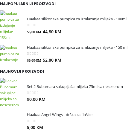
NAJPOPULARNIJI PROIZVODI
Haakaa silikonska pumpica za izmlazanje mlijeka - 100ml
0
out of 5
44,80
KM
56,00
KM
Haakaa silikonska pumpica za izmlazanje mlijeka - 150 ml
0
out of 5
52,80
KM
66,00
KM
NAJNOVIJI PROIZVODI
Set 2 Bubamara sakupljača mlijeka 75ml sa neseserom
0
out of 5
90,00
KM
Haakaa Angel Wings - drška za flašice
0
out of 5
5,00
KM