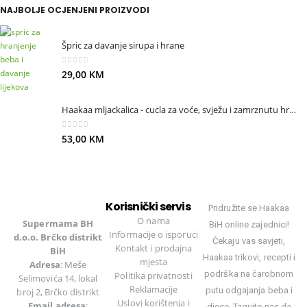
NAJBOLJE OCJENJENI PROIZVODI
Špric za davanje sirupa i hrane
0
out of 5
29,00
KM
Haakaa mljackalica - cucla za voće, svježu i zamrznutu hranu. Plava.
0
out of 5
53,00
KM
Korisnički servis
Pridružite se Haakaa
O nama
Supermama BH
BiH online zajednici!
Informacije o isporuci
d.o.o. Brčko distrikt
Čekaju vas savjeti,
Kontakt i prodajna
BiH
Haakaa trikovi, recepti i
mjesta
Adresa
: Meše
podrška na čarobnom
Politika privatnosti
Selimovića 14, lokal
Reklamacije
putu odgajanja beba i
broj 2, Brčko distrikt
Uslovi korištenja
i
Email adresa
:
djece. Tagujte nas da