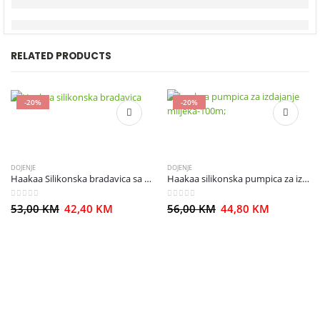
RELATED PRODUCTS
-20%
-20%
DOJENJE
DOJENJE
Haakaa Silikonska bradavica sa okruglom bazom
Haakaa silikonska pumpica za izmlazanje mlijeka – 100ml
0
out of 5
0
out of 5
53,00
KM
42,40
KM
56,00
KM
44,80
KM