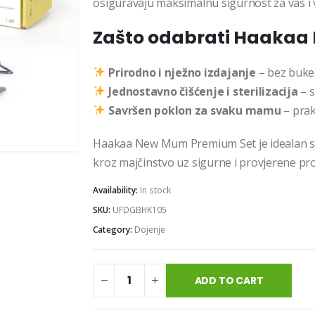
osiguravaju maksimalnu sigurnost za vas i
Zašto odabrati Haakaa
Prirodno i nježno izdajanje
– bez buke 
Jednostavno čišćenje i sterilizacija
– s
Savršen poklon za svaku mamu
– prak
Haakaa New Mum Premium Set je idealan sav
kroz majčinstvo uz sigurne i provjerene pr
Availability:
In stock
SKU:
UFDGBHK105
Category:
Dojenje
ADD TO CART