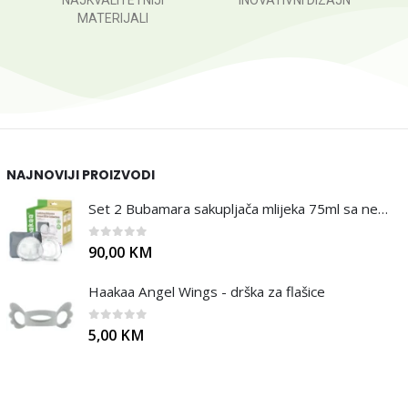
NAJKVALITETNIJI
INOVATIVNI DIZAJN
MATERIJALI
NAJNOVIJI PROIZVODI
Set 2 Bubamara sakupljača mlijeka 75ml sa neseserom
0
out of 5
90,00
KM
Haakaa Angel Wings - drška za flašice
0
out of 5
5,00
KM