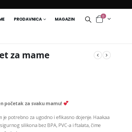
0
ME
PRODAVNICA
MAGAZIN
et za mame
n početak za svaku mamu!
am je potrebno za ugodno i efikasno dojenje. Haakaa
sigurnog silikona bez BPA, PVC-a i ftalata, čime