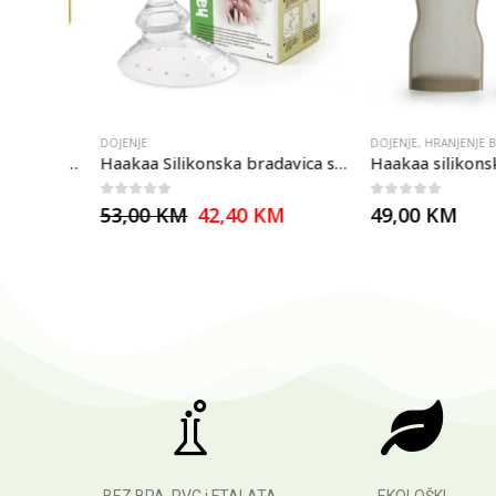
DOJENJE
DOJENJE
,
HRANJENJE BEBA 
Haakaa set – 2 Shell nosive izdajalice i torba za sterilizaciju
Haakaa Silikonska bradavica sa okruglom bazom
0
out of 5
0
out of 5
53,00
KM
42,40
KM
49,00
KM