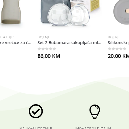
I DJECE
DOJENJE
DOJENJE
Haakaa silikonske vrećice za čuvanje mlijeka 260 ml – Set od 2 komada
Set 2 Bubamara sakupljača mlijeka 40ml sa neseserom
0
out of 5
0
out of 5
86,00
KM
20,00
KM