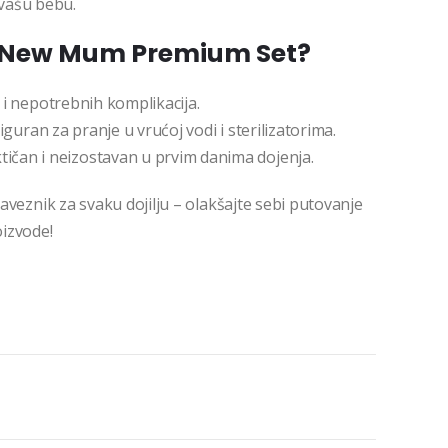
 vašu bebu.
 New Mum Premium Set?
i nepotrebnih komplikacija.
iguran za pranje u vrućoj vodi i sterilizatorima.
tičan i neizostavan u prvim danima dojenja.
eznik za svaku dojilju – olakšajte sebi putovanje
oizvode!