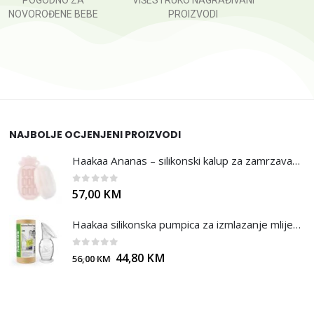
POGODNO ZA
VIŠESTRUKO NAGRAĐIVANI
NOVOROĐENE BEBE
PROIZVODI
NAJBOLJE OCJENJENI PROIZVODI
Haakaa Ananas – silikonski kalup za zamrzavanje
0
out of 5
57,00
KM
Haakaa silikonska pumpica za izmlazanje mlijeka - 100ml
0
out of 5
44,80
KM
56,00
KM