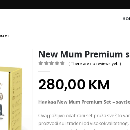
HO
 MAME
New Mum Premium s
( There are no reviews yet. )
0
out of 5
280,00
KM
Haakaa New Mum Premium Set – savrše
Ovaj pažljivo odabrani set pruža sve što v
proizvodi su izrađeni od visokokvalitetnog, 